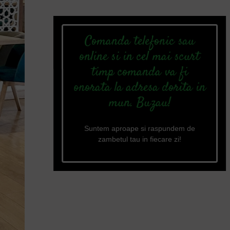
Comanda telefonic sau
online si in cel mai scurt
timp comanda va fi
onorata la adresa dorita in
mun. Buzau!
Suntem aproape si raspundem de
zambetul tau in fiecare zi!