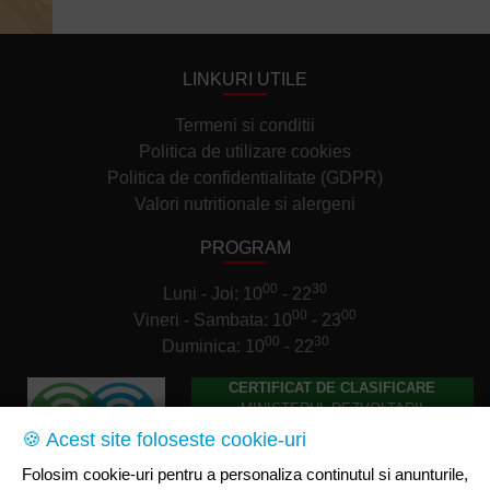
LINKURI UTILE
Termeni si conditii
Politica de utilizare cookies
Politica de confidentialitate (GDPR)
Valori nutritionale si alergeni
PROGRAM
00
30
Luni - Joi: 10
- 22
00
00
Vineri - Sambata: 10
- 23
00
30
Duminica: 10
- 22
CERTIFICAT DE CLASIFICARE
MINISTERUL DEZVOLTARII
REGIONALE SI TURISMULUI
🍪 Acest site foloseste cookie-uri
NR. 9848/02.05.2011
Folosim cookie-uri pentru a personaliza continutul si anunturile,