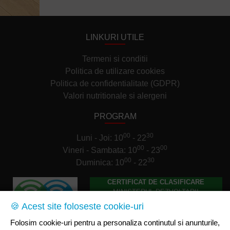
LINKURI UTILE
Termeni si conditii
Politica de utilizare cookies
Politica de confidentialitate (GDPR)
Valori nutritionale si alergeni
PROGRAM
00
30
Luni - Joi: 10
- 22
00
00
Vineri - Sambata: 10
- 23
00
30
Duminica: 10
- 22
CERTIFICAT DE CLASIFICARE
MINISTERUL DEZVOLTARII
REGIONALE SI TURISMULUI
🍪 Acest site foloseste cookie-uri
NR. 9848/02.05.2011
Folosim cookie-uri pentru a personaliza continutul si anunturile,